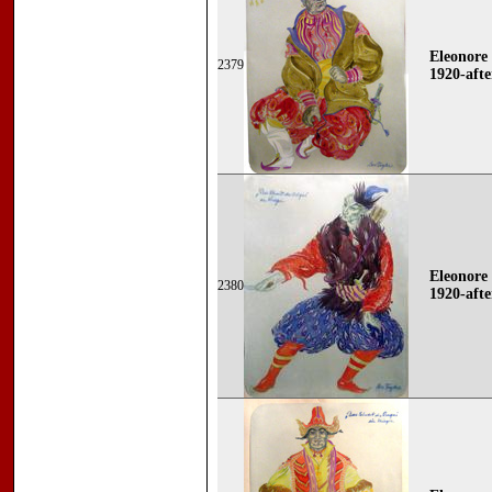
Eleonore 
2379
1920-afte
Eleonore 
2380
1920-afte